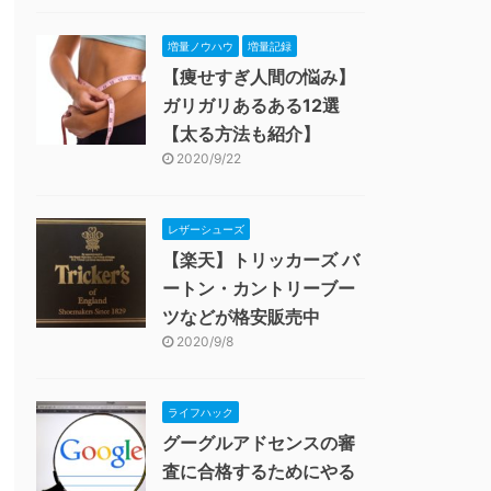
増量ノウハウ
増量記録
【痩せすぎ人間の悩み】
ガリガリあるある12選
【太る方法も紹介】
2020/9/22
レザーシューズ
【楽天】トリッカーズ バ
ートン・カントリーブー
ツなどが格安販売中
2020/9/8
ライフハック
グーグルアドセンスの審
査に合格するためにやる