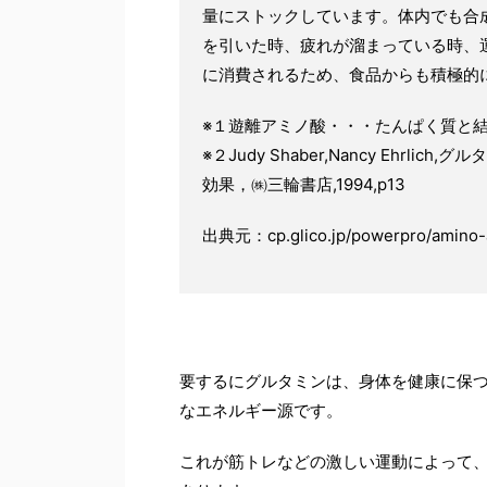
量にストックしています。体内でも合
を引いた時、疲れが溜まっている時、
に消費されるため、食品からも積極的
※
１遊離アミノ酸・・・たんぱく質と
※
２
Judy Shaber,Nancy Ehrlich,
グルタ
効果，㈱三輪書店
,1994,p13
出典元：cp.glico.jp/powerpro/amino-a
要するにグルタミンは、身体を健康に保
なエネルギー源です。
これが筋トレなどの激しい運動によって