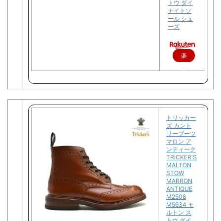
トウ ダイ
ナイトソ
ール シュ
ーズ
楽
天
で
購
入
トリッカー
ズ カント
リーブーツ
マロン ア
ンティーク
TRICKER'S
MALTON
STOW
MARRON
ANTIQUE
M2508
M5634 モ
ルトン ス
トウ ダイ