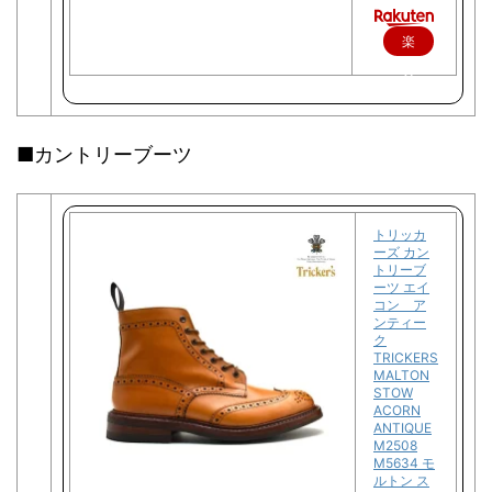
楽
天
で
購
■カントリーブーツ
入
トリッカ
ーズ カン
トリーブ
ーツ エイ
コン ア
ンティー
ク
TRICKERS
MALTON
STOW
ACORN
ANTIQUE
M2508
M5634 モ
ルトン ス