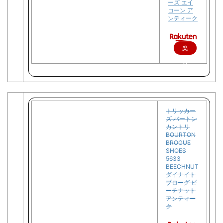
ーズ エイ
コーン ア
ンティーク
楽
天
で
購
入
トリッカー
ズ バートン
カントリ
BOURTON
BROGUE
SHOES
5633
BEECHNUT
ダイナイト
ブローグ ビ
ーチナット
アンティー
ク