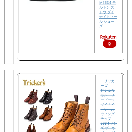
M5634 モ
ルトン ス
トウ ダイ
ナイトソー
ル シュー
ズ
楽
天
で
購
入
トリッカ
ーズ
Tricker's
カントリ
ーブーツ
ダイナイ
トソール
ウィング
チップ
5634 メン
ズ ブーツ