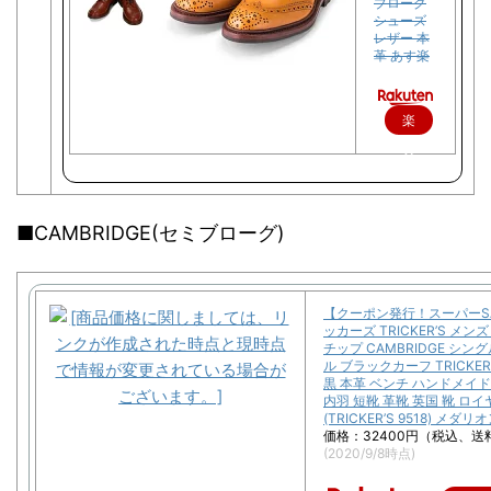
ブローグ
シューズ
レザー 本
革 あす楽
楽
天
で
購
■CAMBRIDGE(セミブローグ)
入
【クーポン発行！スーパーSA
ッカーズ TRICKER’S メン
チップ CAMBRIDGE シ
ル ブラックカーフ TRICKE
黒 本革 ベンチ ハンドメイ
内羽 短靴 革靴 英国 靴 ロ
(TRICKER’S 9518) メダリ
価格：32400円（税込、送
(2020/9/8時点)