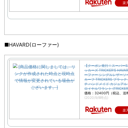
楽
■HAVARD(ローファー)
【クーポン発行！スーパーSA
ッカーズ TRICKER’S HAVA
ーファー シングルレザーソ
カーフ TRICKERS ブラック
チ ハンドメイド カジュアル 
ロイヤルワラント (TRICKER’S
価格：32400円（税込、送
(2020/9/8時点)
楽