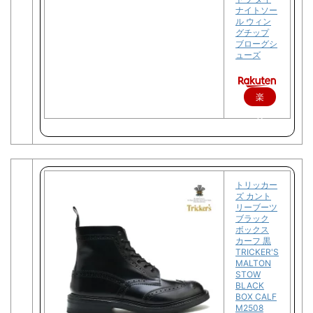
ナイトソー
ル ウィン
グチップ
ブローグシ
ューズ
楽
天
で
購
入
トリッカー
ズ カント
リーブーツ
ブラック
ボックス
カーフ 黒
TRICKER'S
MALTON
STOW
BLACK
BOX CALF
M2508