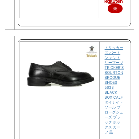
楽
天
で
購
入
トリッカー
ズ バート
ン カント
リーブーツ
TRICKER'S
BOURTON
BROGUE
SHOES
5633
BLACK
BOX CALF
ダイナイト
ソール ブ
ローグシュ
ーズ ブラ
ック ボッ
クス カー
フ 黒