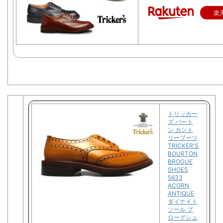
楽
トリッカー
ズ バート
ン カント
リーブーツ
TRICKER'S
BOURTON
BROGUE
SHOES
5633
ACORN
ANTIQUE
ダイナイト
ソール ブ
ローグシュ