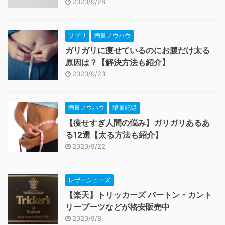
2020/9/28
サプリ
増量ノウハウ
ガリガリに痩せているのにお腹だけ太る
原因は？【解決方法も紹介】
2020/9/23
増量ノウハウ
増量記録
【痩せすぎ人間の悩み】ガリガリあるあ
る12選【太る方法も紹介】
2020/9/22
レザーシューズ
【楽天】トリッカーズ バートン・カント
リーブーツなどが格安販売中
2020/9/8